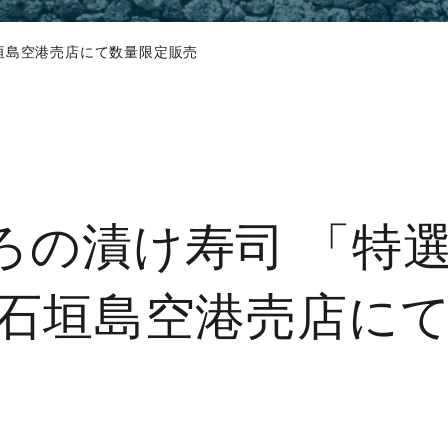
石垣島空港売店にて数量限定販売
ろの漬け寿司 「特選
を石垣島空港売店に