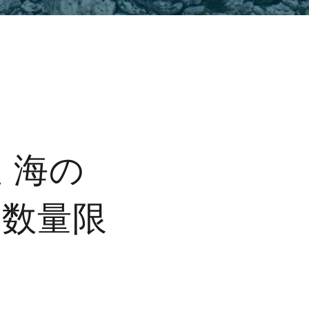
 海の
て数量限