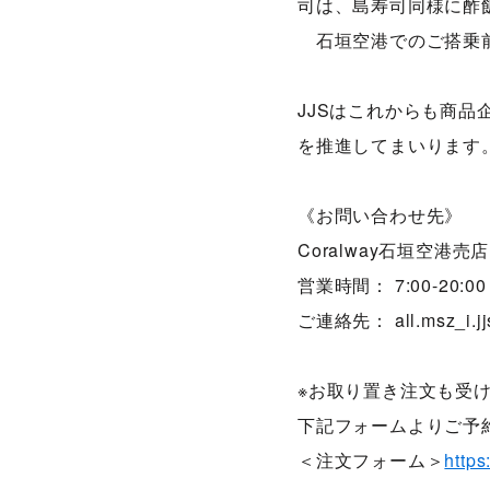
司は、島寿司同様に酢
石垣空港でのご搭乗前
JJSはこれからも商
を推進してまいります
《お問い合わせ先》
Coralway石垣空港売店
営業時間： 7:00-20:00
ご連絡先： all.msz_i.jjs
※お取り置き注文も受
下記フォームよりご予
＜注文フォーム＞
https