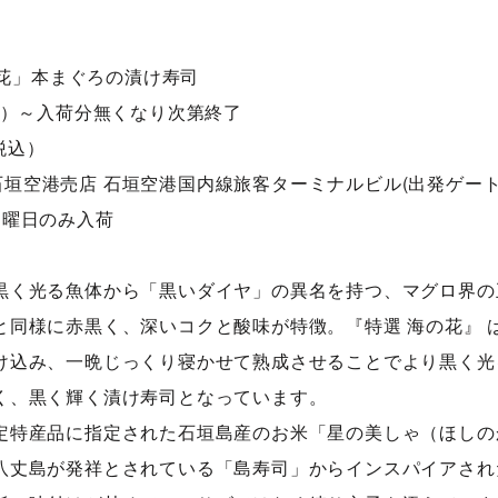
海の花」本まぐろの漬け寿司
金）～入荷分無くなり次第終了
（税込）
ay石垣空港売店 石垣空港国内線旅客ターミナルビル(出発ゲート
月曜日のみ入荷
く光る魚体から「黒いダイヤ」の異名を持つ、マグロ界の
と同様に赤黒く、深いコクと酸味が特徴。『特選 海の花』 
け込み、一晩じっくり寝かせて熟成させることでより黒く光
く、黒く輝く漬け寿司となっています。
特産品に指定された石垣島産のお米「星の美しゃ（ほしの
八丈島が発祥とされている「島寿司」からインスパイアされ