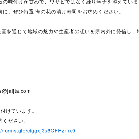
飯の味付けが甘めで、ワサビではなく練り辛子を添えていま
に、ぜひ特選 海の花の漬け寿司をお求めください。
品企画を通じて地域の魅力や生産者の想いを県内外に発信し、
。
@jaljta.com
け付けています。
約ください。
://forms.gle/ciggxj3s8CFHzrnx9