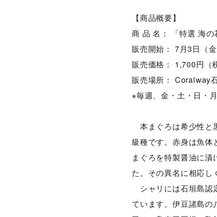
【商品概要】
商 品 名： 「特選 
販売開始： 7月3日（
販売価格： 1,700円
販売場所： Coralw
※毎週、金・土・日・
本まぐろは希少性と黒
級種です。赤身は魚体
まぐろを特製醤油に漬
た。その異名に相応し
シャリには石垣島認定
ています。伊豆諸島の